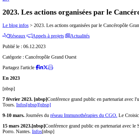
2023. Les actions organisées par le Cancé
Le blog infos
>
2023. Les actions organisées par le Cancéropôle Gra
Réseaux
Appels à projets
Actualités
Publié le :
06.12.2023
Catégorie :
Cancéropôle Grand Ouest
Partagez l'article
En 2023
[nbsp]
7 février 2023. [nbsp]
Conférence grand public en partenariat avec l'
Tours.
Infos[nbsp][nbsp]
9-10 mars.
Journées du
réseau Immunothérapies du CGO.
Le Croisic
15 mars 2023.[nbsp]
Conférence grand public en partenariat avec le
Porro. Nantes.
Infos
[nbsp]