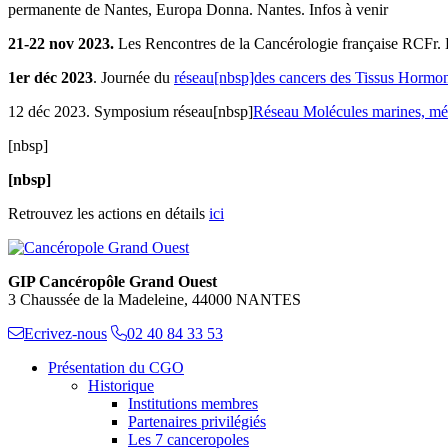
permanente de Nantes, Europa Donna. Nantes. Infos à venir
21-22 nov 2023.
Les Rencontres de la Cancérologie française RCFr. 
1er déc 2023
. Journée du
réseau[nbsp]des cancers des Tissus Horm
12 déc 2023. Symposium réseau[nbsp]
Réseau Molécules marines, mé
[nbsp]
[nbsp]
Retrouvez les actions en détails
ici
GIP Cancéropôle Grand Ouest
3 Chaussée de la Madeleine, 44000 NANTES
Ecrivez-nous
02 40 84 33 53
Présentation du CGO
Historique
Institutions membres
Partenaires privilégiés
Les 7 canceropoles