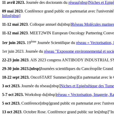
11 avril 2023.
Journée des doctorants du
réseau[nbsp]
Niches et Epi
09 mai 2023
. Conférence grand public en partenariat avec l'universit
Infos[nbsp]
11-12 mai 2023
. Colloque annuel du[nbsp]
Réseau Molécules marines
11-12 mai 2023
. MEET2WIN European Oncology Partnering Conventi
ème
1er juin 2023.
19
Journée Scientifique du
réseau « Vectorisation,
1er juin 2023. Journée du
réseau "Exposome environnemental et soci
22-23 juin 2023
. AIS 2023 congress ANTIBODY INDUSTRIAL SYMP
29-30 juin 2023.[nbsp]
Journées scientifiques du Cancéropôle Grand 
18-22 sept 2023.
OncoSTART Summer.[nbsp]En partenariat avec le
3 oct 2023.
Journée du réseau[nbsp]
Niches et Epigénétique des Tu
5-7 oct 2023.
Workshop du[nbsp]
réseau « Vectorisation, Imagerie, R
5 oct 2023.
Conférence[nbsp]grand public en partenariat avec l'univer
13 oct 2023
. Octobre Rose. Conférence grand public sur les[nbsp]"Inn