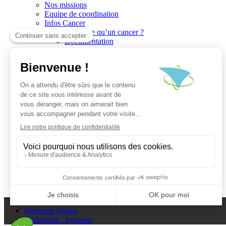
Nos missions
Equipe de coordination
Infos Cancer
Qu’est ce qu’un cancer ?
Documentation
Recherche
Les réseaux du CGO
Les publications
Les Plates-Formes
Soutien à la recherche
Les appels à communications
Les appels à projets
La valorisation de la recherche
Jobs/Formations
Actualités
Le blog infos
Les événements
Les Newsletters du CGO
Escape
Plan du site
Mentions légales
Réalisation : hypaepa