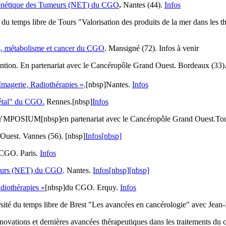
génétique des Tumeurs (NET) du CGO
.
Nantes (44).
Infos
é du temps libre de Tours "Valorisation des produits de la mer dans les 
, métabolisme et cancer du CGO
. Mansigné (72). Infos à venir
on. En partenariat avec le Cancéropôle Grand Ouest. Bordeaux (33)
 Imagerie, Radiothérapies »
.[nbsp]Nantes.
Infos
étal" du CGO.
Rennes.[nbsp]
Infos
OSIUM[nbsp]en partenariat avec le Cancéropôle Grand Ouest.To
Ouest. Vannes (56). [nbsp]
Infos[nbsp]
 CGO. Paris.
Infos
meurs (NET) du CGO
. Nantes.
Infos[nbsp][nbsp]
adiothérapies »
[nbsp]du CGO. Erquy.
Infos
sité du temps libre de Brest "Les avancées en cancérologie" avec Jean-P
ovations et dernières avancées thérapeutiques dans les traitements du c