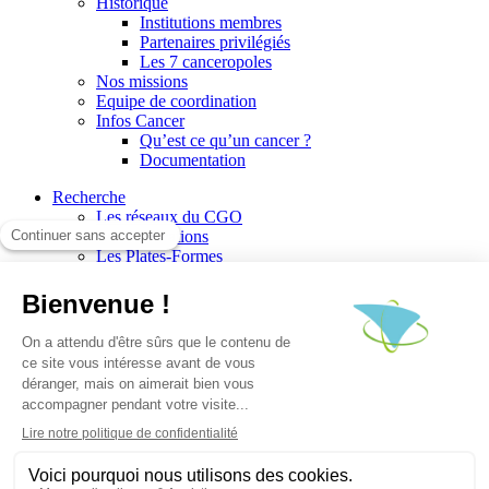
Historique
Institutions membres
Partenaires privilégiés
Les 7 canceropoles
Nos missions
Equipe de coordination
Infos Cancer
Qu’est ce qu’un cancer ?
Documentation
Recherche
Les réseaux du CGO
Les publications
Les Plates-Formes
Soutien à la recherche
Les appels à communications
Les appels à projets
La valorisation de la recherche
Jobs/Formations
Actualités
Le blog infos
Les événements
Les Newsletters du CGO
Escape