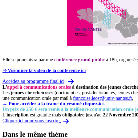
Elle se poursuivra par une
conférence grand public
à 18h, organisée
⇒ Visionner la vidéo de la conférence ici
Accédez au programme final ici
L'
appel à communications orales
à destination des jeunes chercheu
Les
jeunes chercheur.ses
(doctorant.es, post-doctorant.es, jeunes ch
une communication orale par mail à
francoise.leost@univ-nantes.fr
.
→ Pour accéder à la trame du résumé cliquez-ici.
Un prix de 250 € sera remis à la meilleure communication orale j
L'
inscription
est gratuite mais
obligatoire
jusqu'au
22 Novembre 20
Cliquez ici pour vous inscrire
Dans le même thème