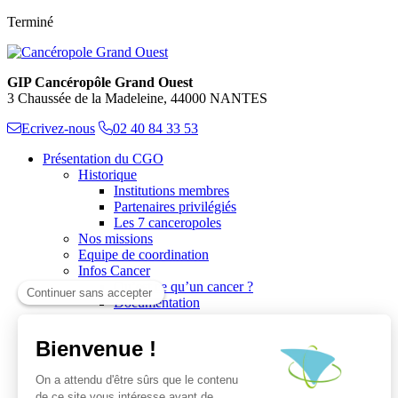
Terminé
GIP Cancéropôle Grand Ouest
3 Chaussée de la Madeleine, 44000 NANTES
Ecrivez-nous
02 40 84 33 53
Présentation du CGO
Historique
Institutions membres
Partenaires privilégiés
Les 7 canceropoles
Nos missions
Equipe de coordination
Infos Cancer
Qu’est ce qu’un cancer ?
Documentation
Recherche
Les réseaux du CGO
Les publications
Les Plates-Formes
Soutien à la recherche