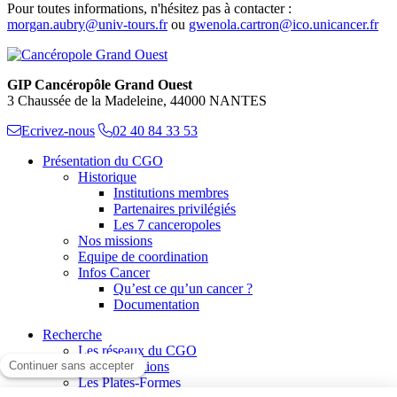
Pour toutes informations, n'hésitez pas à contacter :
morgan.aubry@univ-tours.fr
ou
gwenola.cartron@ico.unicancer.fr
GIP Cancéropôle Grand Ouest
3 Chaussée de la Madeleine, 44000 NANTES
Ecrivez-nous
02 40 84 33 53
Présentation du CGO
Historique
Institutions membres
Partenaires privilégiés
Les 7 canceropoles
Nos missions
Equipe de coordination
Infos Cancer
Qu’est ce qu’un cancer ?
Documentation
Recherche
Les réseaux du CGO
Les publications
Les Plates-Formes