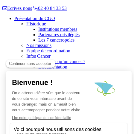
Ecrivez-nous
02 40 84 33 53
Présentation du CGO
Historique
Institutions membres
Partenaires privilégiés
Les 7 canceropoles
Nos missions
Equipe de coordination
Infos Cancer
Qu’est ce qu’un cancer ?
Documentation
Recherche
Les réseaux du CGO
Les publications
Les Plates-Formes
Soutien à la recherche
Les appels à communications
Les appels à projets
La valorisation de la recherche
Jobs/Formations
Actualités