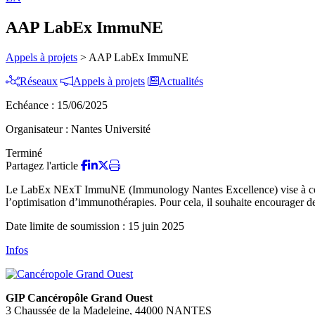
AAP LabEx ImmuNE
Appels à projets
>
AAP LabEx ImmuNE
Réseaux
Appels à projets
Actualités
Echéance :
15/06/2025
Organisateur :
Nantes Université
Terminé
Partagez l'article
Le LabEx NExT ImmuNE (Immunology Nantes Excellence) vise à compren
l’optimisation d’immunothérapies. Pour cela, il souhaite encourager de n
Date limite de soumission : 15 juin 2025
Infos
GIP Cancéropôle Grand Ouest
3 Chaussée de la Madeleine, 44000 NANTES