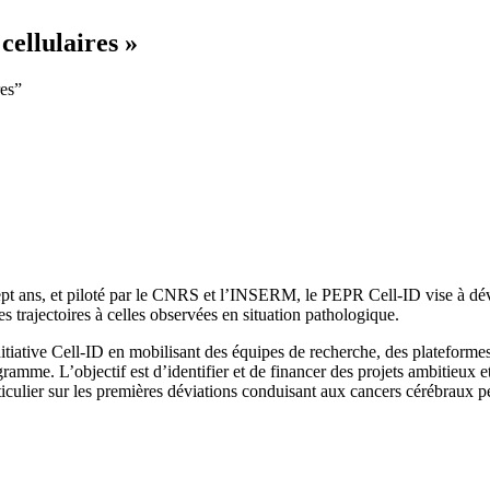
cellulaires »
res”
pt ans, et piloté par le CNRS et l’INSERM, le PEPR Cell-ID vise à déve
 trajectoires à celles observées en situation pathologique.
initiative Cell-ID en mobilisant des équipes de recherche, des plateforme
gramme. L’objectif est d’identifier et de financer des projets ambitieux 
ticulier sur les premières déviations conduisant aux cancers cérébraux p