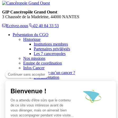
GIP Cancéropôle Grand Ouest
3 Chaussée de la Madeleine, 44000 NANTES
Ecrivez-nous
02 40 84 33 53
Présentation du CGO
Historique
Institutions membres
Partenaires privilégiés
Les 7 canceropoles
Nos missions
Equipe de coordination
Infos Cancer
Qu’est ce qu’un cancer ?
Documentation
Recherche
Les réseaux du CGO
Les publications
Les Plates-Formes
Soutien à la recherche
Les appels à communications
Les appels à projets