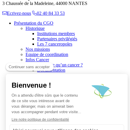
3 Chaussée de la Madeleine, 44000 NANTES
Ecrivez-nous
02 40 84 33 53
Présentation du CGO
Historique
Institutions membres
Partenaires privilégiés
Les 7 canceropoles
Nos missions
Equipe de coordination
Infos Cancer
Qu’est ce qu’un cancer ?
Documentation
Recherche
Les réseaux du CGO
Les publications
Les Plates-Formes
Soutien à la recherche
Les appels à communications
Les appels à projets
La valorisation de la recherche
Jobs/Formations