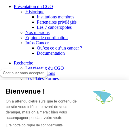
Présentation du CGO
Historique
Institutions membres
Partenaires privilégiés
Les 7 canceropoles
Nos missions
Equipe de coordination
Infos Cancer
Qu’est ce qu’un cancer ?
Documentation
Recherche
Les réseaux du CGO
Les publications
Les Plates-Formes
Soutien à la recherche
Les appels à communications
Les appels à projets
La valorisation de la recherche
Jobs/Formations
Actualités
Le blog infos
Les événements