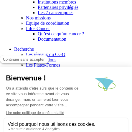
Institutions membres
Partenaires privilégiés
Les 7 canceropoles
Nos missions
Equipe de coordination
Infos Cancer
Qu’est ce qu’un cancer ?
Documentation
Recherche
Les réseaux du CGO
Les publications
Les Plates-Formes
Soutien à la recherche
Les appels à communications
Les appels à projets
La valorisation de la recherche
Jobs/Formations
Actualités
Le blog infos
Les événements
Les Newsletters du CGO
Escape