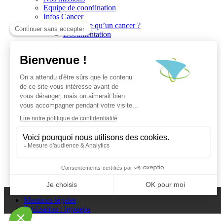
Equipe de coordination
Infos Cancer
Qu’est ce qu’un cancer ?
Documentation
Recherche
Les réseaux du CGO
Les publications
Les Plates-Formes
Soutien à la recherche
Les appels à communications
Les appels à projets
La valorisation de la recherche
Jobs/Formations
Actualités
Le blog infos
Les événements
Les Newsletters du CGO
Escape
Plan du site
Mentions légales
Réalisation : hypaepa