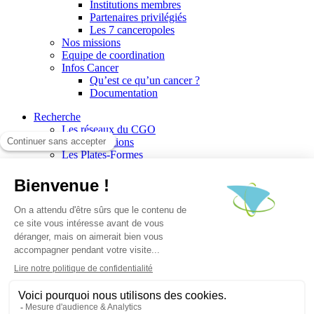
Institutions membres
Partenaires privilégiés
Les 7 canceropoles
Nos missions
Equipe de coordination
Infos Cancer
Qu’est ce qu’un cancer ?
Documentation
Recherche
Les réseaux du CGO
Les publications
Les Plates-Formes
Soutien à la recherche
Les appels à communications
Les appels à projets
La valorisation de la recherche
Jobs/Formations
Actualités
Le blog infos
Les événements
Les Newsletters du CGO
Escape