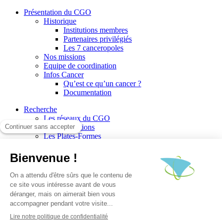
Présentation du CGO
Historique
Institutions membres
Partenaires privilégiés
Les 7 canceropoles
Nos missions
Equipe de coordination
Infos Cancer
Qu’est ce qu’un cancer ?
Documentation
Recherche
Les réseaux du CGO
Les publications
Les Plates-Formes
Soutien à la recherche
Les appels à communications
Les appels à projets
La valorisation de la recherche
Jobs/Formations
Actualités
Le blog infos
Les événements