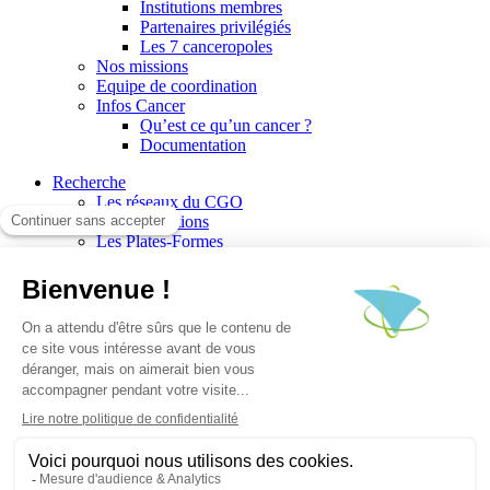
Institutions membres
Partenaires privilégiés
Les 7 canceropoles
Nos missions
Equipe de coordination
Infos Cancer
Qu’est ce qu’un cancer ?
Documentation
Recherche
Les réseaux du CGO
Les publications
Les Plates-Formes
Soutien à la recherche
Les appels à communications
Les appels à projets
La valorisation de la recherche
Jobs/Formations
Actualités
Le blog infos
Les événements
Les Newsletters du CGO
Escape