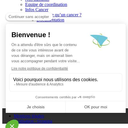
Equipe de coordination
Infos Cancer
Qu’est ce qu’un cancer ?
Documentation
Recherche
Les réseaux du CGO
Les publications
Les Plates-Formes
Soutien à la recherche
Les appels à communications
Les appels à projets
La valorisation de la recherche
Jobs/Formations
Actualités
Le blog infos
Les événements
Les Newsletters du CGO
Escape
Plan du site
Mentions légales
Réalisation : hypaepa