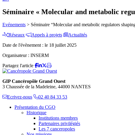
Séminaire « Molecular and metabolic regul
Evénements
>
Séminaire “Molecular and metabolic regulators shaping 
Réseaux
Appels à projets
Actualités
Date de l'évènement :
le 18 juillet 2025
Organisateur :
INSERM
Partagez l'article
GIP Cancéropôle Grand Ouest
3 Chaussée de la Madeleine, 44000 NANTES
Ecrivez-nous
02 40 84 33 53
Présentation du CGO
Historique
Institutions membres
Partenaires privilégiés
Les 7 canceropoles
Nos missions