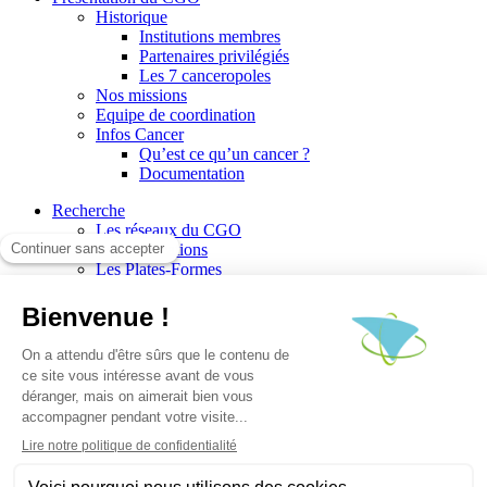
Historique
Institutions membres
Partenaires privilégiés
Les 7 canceropoles
Nos missions
Equipe de coordination
Infos Cancer
Qu’est ce qu’un cancer ?
Documentation
Recherche
Les réseaux du CGO
Les publications
Les Plates-Formes
Soutien à la recherche
Les appels à communications
Les appels à projets
La valorisation de la recherche
Jobs/Formations
Actualités
Le blog infos
Les événements
Les Newsletters du CGO
Escape