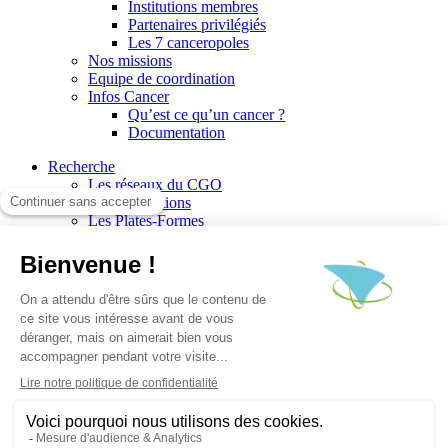
Institutions membres
Partenaires privilégiés
Les 7 canceropoles
Nos missions
Equipe de coordination
Infos Cancer
Qu’est ce qu’un cancer ?
Documentation
Recherche
Les réseaux du CGO
Les publications
Les Plates-Formes
Soutien à la recherche
Les appels à communications
Les appels à projets
La valorisation de la recherche
Jobs/Formations
Actualités
Le blog infos
Les événements
Les Newsletters du CGO
Escape