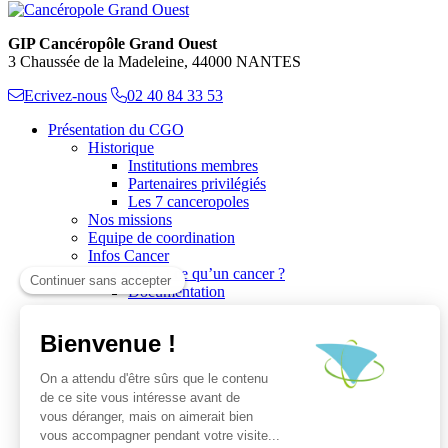
GIP Cancéropôle Grand Ouest
3 Chaussée de la Madeleine, 44000 NANTES
Ecrivez-nous
02 40 84 33 53
Présentation du CGO
Historique
Institutions membres
Partenaires privilégiés
Les 7 canceropoles
Nos missions
Equipe de coordination
Infos Cancer
Qu’est ce qu’un cancer ?
Documentation
Recherche
Les réseaux du CGO
Les publications
Les Plates-Formes
Soutien à la recherche
Les appels à communications
Les appels à projets