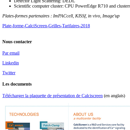
Detector Light Scattering: DEDL
Scientific computer cluster: CPU PowerEdge R710 and cluste
Plates-formes partenaires : ImPACcell, KISSf, in vivo, Image'up
Plate-forme-CalciScreen-Grilles-Tarifaires-2018
Nous contacter
Par email
Linkedin
Twitter
Les documents
Télécharger la plaquette de présentation de Calciscreen
(en anglais)