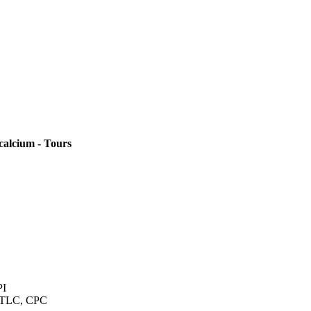
calcium - Tours
PI
PTLC, CPC