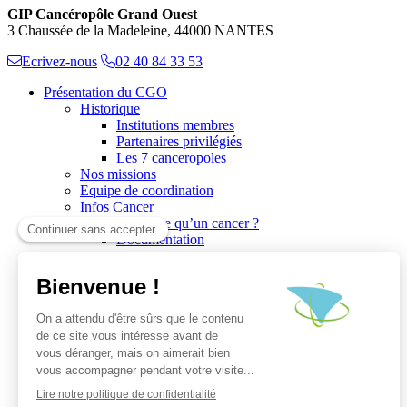
GIP Cancéropôle Grand Ouest
3 Chaussée de la Madeleine, 44000 NANTES
Ecrivez-nous
02 40 84 33 53
Présentation du CGO
Historique
Institutions membres
Partenaires privilégiés
Les 7 canceropoles
Nos missions
Equipe de coordination
Infos Cancer
Qu’est ce qu’un cancer ?
Documentation
Recherche
Les réseaux du CGO
Les publications
Les Plates-Formes
Soutien à la recherche
Les appels à communications
Les appels à projets
La valorisation de la recherche
Jobs/Formations