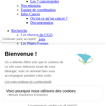
Les 7 canceropoles
Nos missions
Equipe de coordination
Infos Cancer
Qu’est ce qu’un cancer ?
Documentation
Recherche
Les réseaux du CGO
Les publications
Les Plates-Formes
Soutien à la recherche
Les appels à communications
Les appels à projets
La valorisation de la recherche
Jobs/Formations
Actualités
Le blog infos
Les événements
Les Newsletters du CGO
Escape
Plan du site
Mentions légales