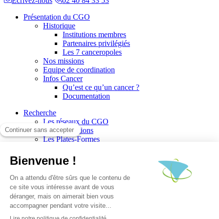
Ecrivez-nous
02 40 84 33 53
Présentation du CGO
Historique
Institutions membres
Partenaires privilégiés
Les 7 canceropoles
Nos missions
Equipe de coordination
Infos Cancer
Qu’est ce qu’un cancer ?
Documentation
Recherche
Les réseaux du CGO
Les publications
Les Plates-Formes
Soutien à la recherche
Les appels à communications
Les appels à projets
La valorisation de la recherche
Jobs/Formations
Actualités
Le blog infos
Les événements