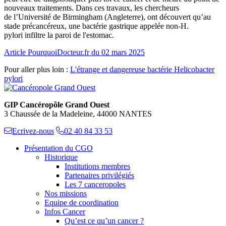
nouveaux traitements. Dans ces travaux, les chercheurs
de l’Université de Birmingham (Angleterre), ont découvert qu’au
stade précancéreux, une bactérie gastrique appelée non-H.
pylori infiltre la paroi de l'estomac.
Article PourquoiDocteur.fr du 02 mars 2025
Pour aller plus loin :
L'étrange et dangereuse bactérie Helicobacter
pylori
GIP Cancéropôle Grand Ouest
3 Chaussée de la Madeleine, 44000 NANTES
Ecrivez-nous
02 40 84 33 53
Présentation du CGO
Historique
Institutions membres
Partenaires privilégiés
Les 7 canceropoles
Nos missions
Equipe de coordination
Infos Cancer
Qu’est ce qu’un cancer ?