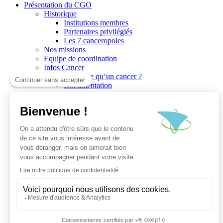
Présentation du CGO
Historique
Institutions membres
Partenaires privilégiés
Les 7 canceropoles
Nos missions
Equipe de coordination
Infos Cancer
Qu’est ce qu’un cancer ?
Documentation
Recherche
Les réseaux du CGO
Les publications
Les Plates-Formes
Soutien à la recherche
Les appels à communications
Les appels à projets
La valorisation de la recherche
Jobs/Formations
Actualités
Le blog infos
Les événements
Les Newsletters du CGO