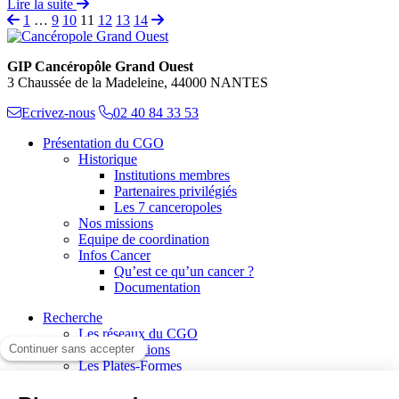
Lire la suite
1
…
9
10
11
12
13
14
GIP Cancéropôle Grand Ouest
3 Chaussée de la Madeleine, 44000 NANTES
Ecrivez-nous
02 40 84 33 53
Présentation du CGO
Historique
Institutions membres
Partenaires privilégiés
Les 7 canceropoles
Nos missions
Equipe de coordination
Infos Cancer
Qu’est ce qu’un cancer ?
Documentation
Recherche
Les réseaux du CGO
Les publications
Les Plates-Formes
Soutien à la recherche
Les appels à communications