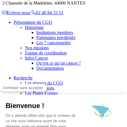
3 Chaussée de la Madeleine, 44000 NANTES
Ecrivez-nous
02 40 84 33 53
Présentation du CGO
Historique
Institutions membres
Partenaires privilégiés
Les 7 canceropoles
Nos missions
Equipe de coordination
Infos Cancer
Qu’est ce qu’un cancer ?
Documentation
Recherche
Les réseaux du CGO
Les publications
Les Plates-Formes
Soutien à la recherche
Les appels à communications
Les appels à projets
La valorisation de la recherche
Jobs/Formations