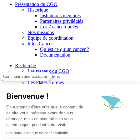
Présentation du CGO
Historique
Institutions membres
Partenaires privilégiés
Les 7 canceropoles
Nos missions
Equipe de coordination
Infos Cancer
Qu’est ce qu’un cancer ?
Documentation
Recherche
Les réseaux du CGO
Les publications
Les Plates-Formes
Soutien à la recherche
Les appels à communications
Les appels à projets
La valorisation de la recherche
Jobs/Formations
Actualités
Le blog infos
Les événements
Les Newsletters du CGO